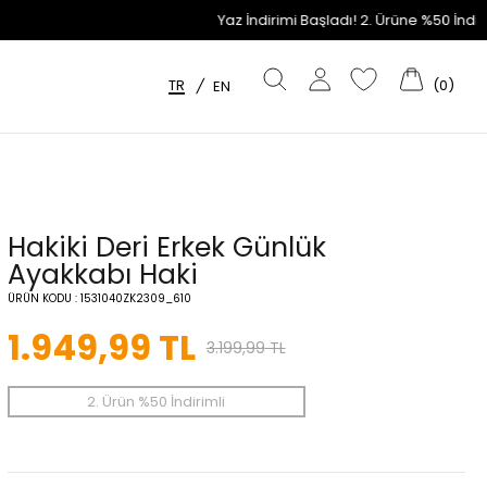
Yaz İndirimi Başladı! 2. Ürüne %50 İndirim Fırsatını Kaçırm
TR
(
0
)
/
EN
Hakiki Deri Erkek Günlük
Ayakkabı Haki
ÜRÜN KODU :
1531040ZK2309_610
1.949,99
TL
3.199,99
TL
2. Ürün %50 İndirimli