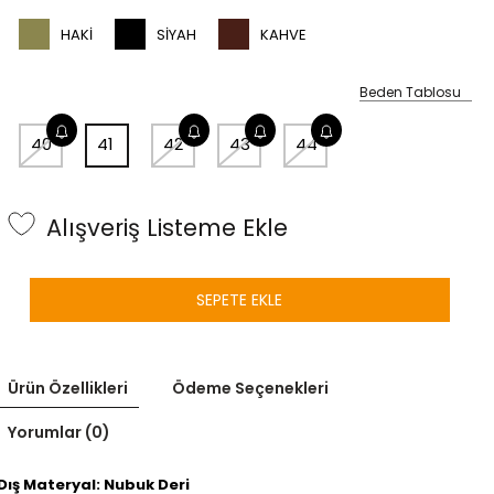
HAKI
SIYAH
KAHVE
Beden Tablosu
40
41
42
43
44
Alışveriş Listeme Ekle
SEPETE EKLE
Ürün Özellikleri
Ödeme Seçenekleri
Yorumlar (0)
Dış Materyal: Nubuk Deri