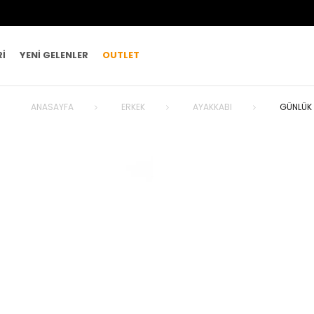
RI
YENI GELENLER
OUTLET
ANASAYFA
ERKEK
AYAKKABI
GÜNLÜK