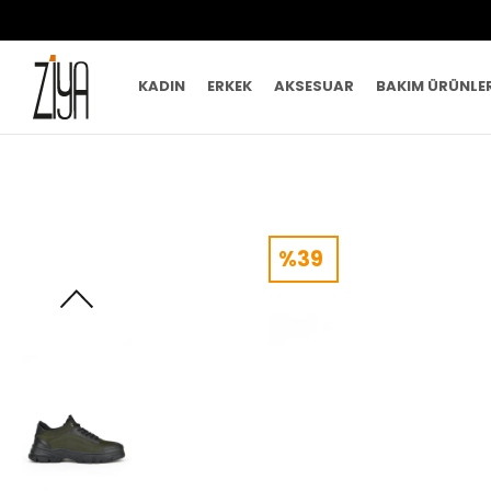
KADIN
ERKEK
AKSESUAR
BAKIM ÜRÜNLE
%39