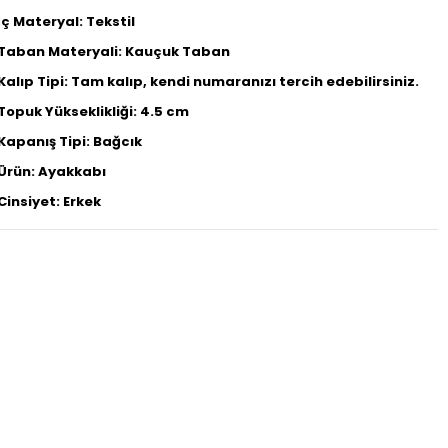
İç Materyal: Tekstil
Taban Materyali: Kauçuk Taban
Kalıp Tipi: Tam kalıp, kendi numaranızı tercih edebilirsiniz.
Topuk Yükseklikliği: 4.5 cm
Kapanış Tipi: Bağcık
Ürün: Ayakkabı
Cinsiyet: Erkek