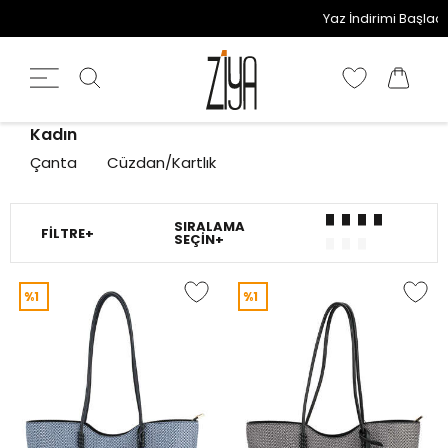
Yaz İndirimi Başladı! 2. 
Kadın
Çanta
Cüzdan/Kartlık
SIRALAMA
FILTRE+
SEÇIN+
%1
%1