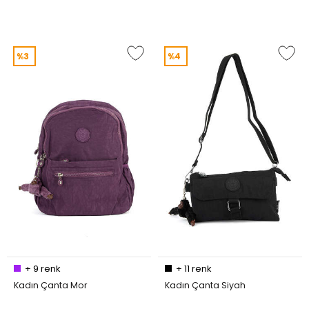
%3
%4
+
9
renk
+
11
renk
Kadın Çanta Mor
Kadın Çanta Siyah