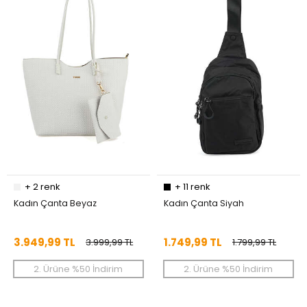
+
2
renk
+
11
renk
Kadın Çanta Beyaz
Kadın Çanta Siyah
3.949,99 TL
1.749,99 TL
3.999,99 TL
1.799,99 TL
2. Ürüne %50 İndirim
2. Ürüne %50 İndirim