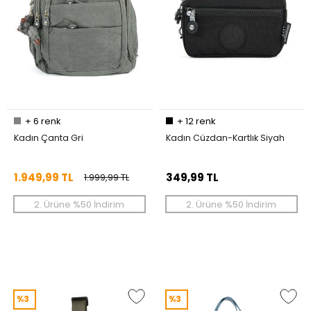
+
6
renk
+
12
renk
Kadın Çanta Gri
Kadın Cüzdan-Kartlık Siyah
1.949,99 TL
349,99 TL
1.999,99 TL
2. Ürüne %50 İndirim
2. Ürüne %50 İndirim
%3
%3