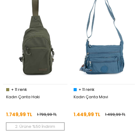
+
11
renk
+
11
renk
Kadın Çanta Haki
Kadın Çanta Mavi
1.749,99 TL
1.449,99 TL
1.799,99 TL
1.499,99 TL
2. Ürüne %50 İndirim