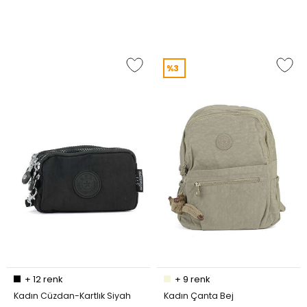
%3
+
12
renk
+
9
renk
Kadın Cüzdan-Kartlık Siyah
Kadın Çanta Bej