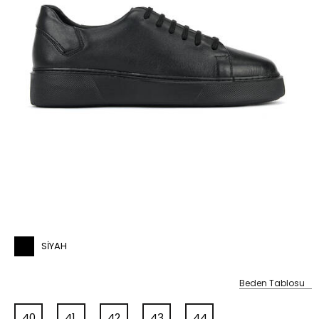
SIYAH
Beden Tablosu
40
41
42
43
44