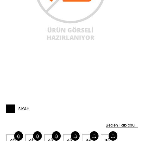
SIYAH
Beden Tablosu
40
41
42
43
44
45