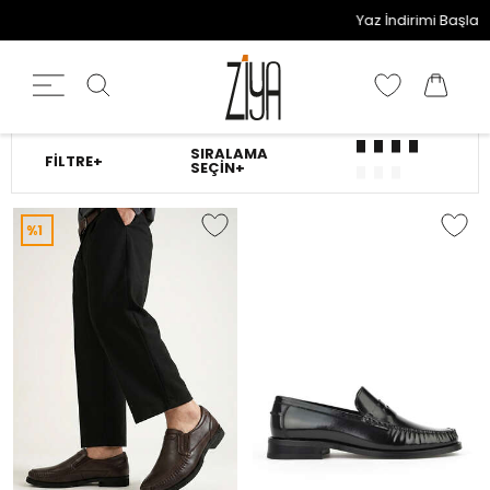
Yaz İndirimi Başladı! 2
SIRALAMA
FILTRE+
SEÇIN+
%1