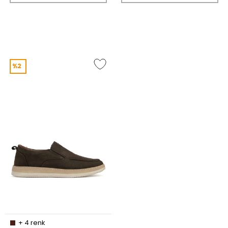
%2
+
4
renk