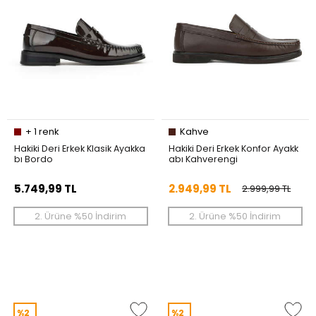
+
1
renk
Kahve
Hakiki Deri Erkek Klasik Ayakka
Hakiki Deri Erkek Konfor Ayakk
bı Bordo
abı Kahverengi
5.749,99 TL
2.949,99 TL
2.999,99 TL
2. Ürüne %50 İndirim
2. Ürüne %50 İndirim
%2
%2