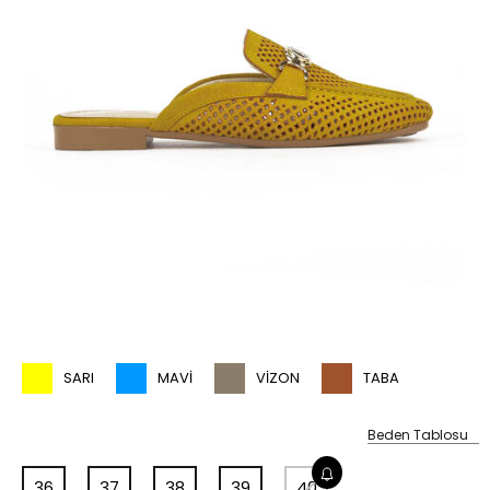
SARI
MAVI
VIZON
TABA
Beden Tablosu
36
37
38
39
40