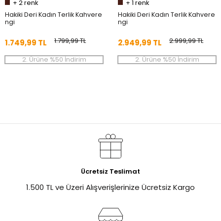
+
2
renk
+
1
renk
Hakiki Deri Kadın Terlik Kahvere
Hakiki Deri Kadın Terlik Kahvere
ngi
ngi
1.799,99 TL
2.999,99 TL
1.749,99 TL
2.949,99 TL
2. Ürüne %50 İndirim
2. Ürüne %50 İndirim
Ücretsiz Teslimat
1.500 TL ve Üzeri Alışverişlerinize Ücretsiz Kargo