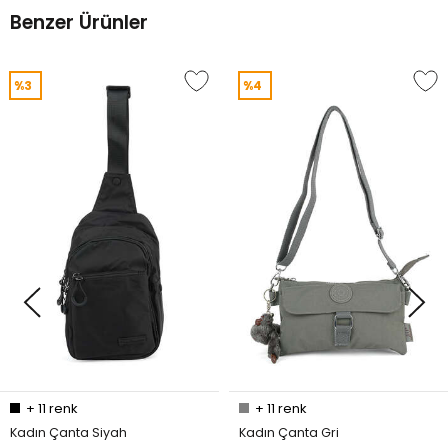
Benzer Ürünler
%3
%4
+
11
renk
+
11
renk
Kadın Çanta Siyah
Kadın Çanta Gri