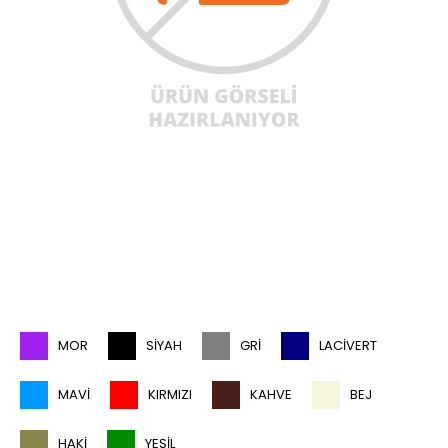
MOR
SIYAH
GRI
LACIVERT
MAVI
KIRMIZI
KAHVE
BEJ
HAKI
YEŞIL