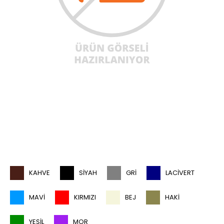
KAHVE
SIYAH
GRI
LACIVERT
MAVI
KIRMIZI
BEJ
HAKI
YEŞIL
MOR