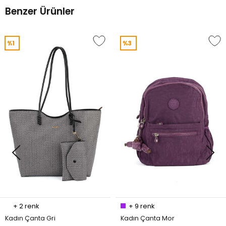
Benzer Ürünler
%1
%3
+
2
renk
+
9
renk
Kadın Çanta Gri
Kadın Çanta Mor