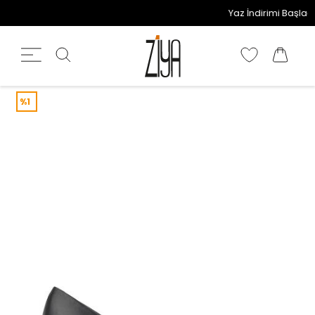
Yaz İndirimi Başladı! 
%1