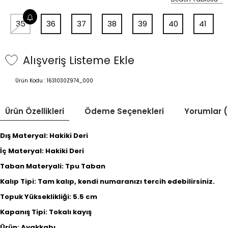
35
36
37
38
39
40
41
Alışveriş Listeme Ekle
Ürün Kodu :
1631030Z974_000
Ürün Özellikleri
Ödeme Seçenekleri
Yorumlar (
Dış Materyal: Hakiki Deri
İç Materyal: Hakiki Deri
Taban Materyali: Tpu Taban
Kalıp Tipi: Tam kalıp, kendi numaranızı tercih edebilirsiniz.
Topuk Yükseklikliği: 5.5 cm
Kapanış Tipi: Tokalı kayış
Ürün: Ayakkabı