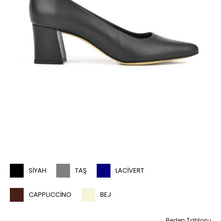
%1
SIYAH
TAŞ
LACIVERT
CAPPUCCINO
BEJ
Beden Tablosu