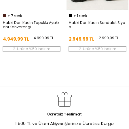
+
7
renk
+
1
renk
Hakiki Deri Kadın Topuklu Ayakk
Hakiki Deri Kadın Sandalet Siya
abı Kahverengi
h
4.999,99 TL
2.999,99 TL
4.949,99 TL
2.949,99 TL
2. Ürüne %50 İndirim
2. Ürüne %50 İndirim
%1
Ücretsiz Teslimat
1.500 TL ve Üzeri Alışverişlerinize Ücretsiz Kargo