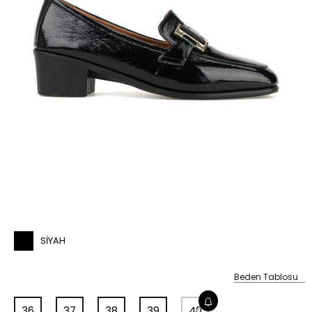
%1
SIYAH
Beden Tablosu
36
37
38
39
40