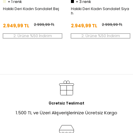
+
1
renk
+
3
renk
Hakiki Deri Kadın Sandalet Bej
Hakiki Deri Kadın Sandalet Siya
h
2.999,99 TL
2.999,99 TL
2.949,99 TL
2.949,99 TL
2. Ürüne %50 İndirim
2. Ürüne %50 İndirim
%1
Ücretsiz Teslimat
1.500 TL ve Üzeri Alışverişlerinize Ücretsiz Kargo