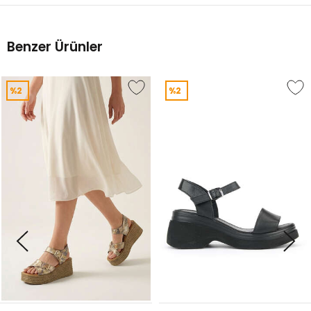
%1
Benzer Ürünler
%2
%2