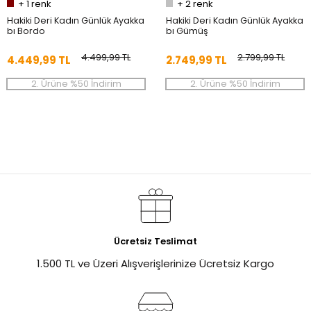
+
1
renk
+
2
renk
Hakiki Deri Kadın Günlük Ayakka
Hakiki Deri Kadın Günlük Ayakka
bı Bordo
bı Gümüş
4.499,99 TL
2.799,99 TL
4.449,99 TL
2.749,99 TL
2. Ürüne %50 İndirim
2. Ürüne %50 İndirim
%20
Ücretsiz Teslimat
1.500 TL ve Üzeri Alışverişlerinize Ücretsiz Kargo