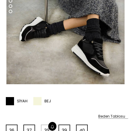
%20
SIYAH
BEJ
Beden Tablosu
36
37
38
39
40