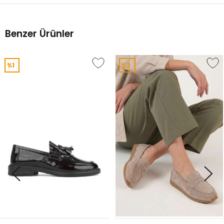
%20
Benzer Ürünler
%1
%2