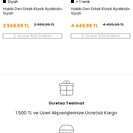
Siyah
+
1
renk
Hakiki Deri Erkek Klasik Ayakkabı
Hakiki Deri Erkek Klasik Ayakkabı
Siyah
Siyah
2.999,99 TL
4.499,99 TL
2.949,99 TL
4.449,99 TL
2. Ürüne %50 İndirim
2. Ürüne %50 İndirim
Ücretsiz Teslimat
1.500 TL ve Üzeri Alışverişlerinize Ücretsiz Kargo