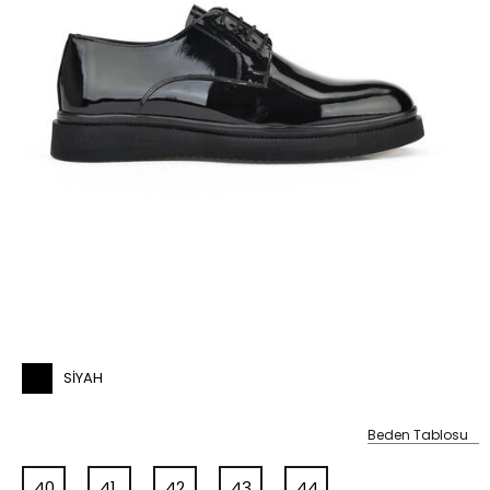
SIYAH
Beden Tablosu
40
41
42
43
44