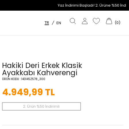
Yaz İndirimi Başladı! 2. Ürüne %50 İndirim Fırsatını Kaçı
TR
(
0
)
/
EN
Hakiki Deri Erkek Klasik
Ayakkabı Kahverengi
ÜRÜN KODU :
143145Z578_300
4.949,99
TL
2. Ürün %50 İndirimli