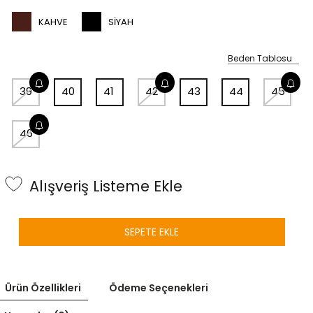
KAHVE
SIYAH
Beden Tablosu
39
40
41
42
43
44
45
46
Alışveriş Listeme Ekle
SEPETE EKLE
Ürün Özellikleri
Ödeme Seçenekleri