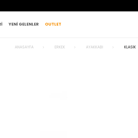
RI
YENI GELENLER
OUTLET
ANASAYFA
ERKEK
AYAKKABI
KLASIK