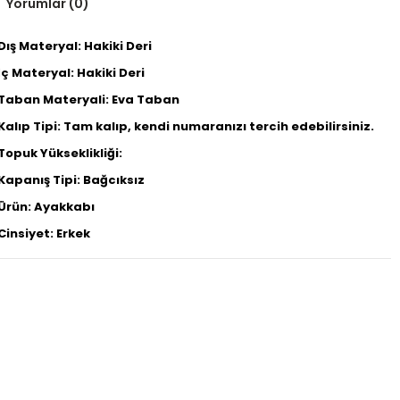
Yorumlar (0)
Dış Materyal: Hakiki Deri
İç Materyal: Hakiki Deri
Taban Materyali: Eva Taban
Kalıp Tipi: Tam kalıp, kendi numaranızı tercih edebilirsiniz.
Topuk Yükseklikliği:
Kapanış Tipi: Bağcıksız
Ürün: Ayakkabı
Cinsiyet: Erkek