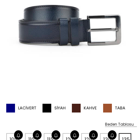
LACIVERT
SIYAH
KAHVE
TABA
Beden Tablosu
105
110
115
120
125
130
135