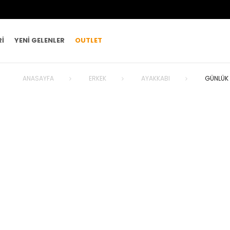
RI
YENI GELENLER
OUTLET
ANASAYFA
ERKEK
AYAKKABI
GÜNLÜK