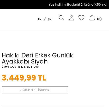
Yaz İndirimi Başladı! 2. Ürüne %50 İndirim Fırsatını Kaçırm
TR
(
0
)
/
EN
Hakiki Deri Erkek Günlük
Ayakkabı Siyah
ÜRÜN KODU :
1611057Z1011_000
3.449,99
TL
2. Ürün %50 İndirimli