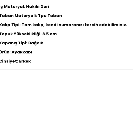
İç Materyal: Hakiki Deri
Taban Materyali: Tpu Taban
Kalıp Tipi: Tam kalıp, kendi numaranızı tercih edebilirsiniz.
Topuk Yükseklikliği: 3.5 cm
Kapanış Tipi: Bağcık
Ürün: Ayakkabı
Cinsiyet: Erkek