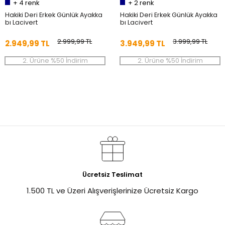
+
4
renk
+
2
renk
Hakiki Deri Erkek Günlük Ayakka
Hakiki Deri Erkek Günlük Ayakka
bı Lacivert
bı Lacivert
2.999,99 TL
3.999,99 TL
2.949,99 TL
3.949,99 TL
2. Ürüne %50 İndirim
2. Ürüne %50 İndirim
Ücretsiz Teslimat
1.500 TL ve Üzeri Alışverişlerinize Ücretsiz Kargo