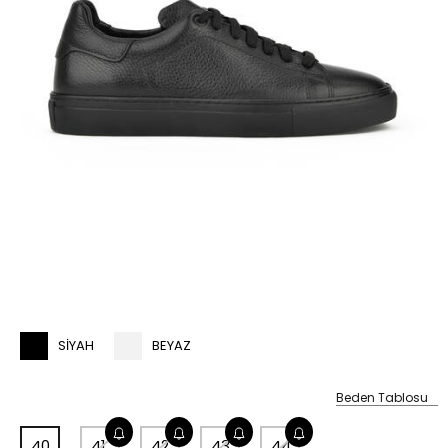
SIYAH
BEYAZ
Beden Tablosu
40
41
42
43
44