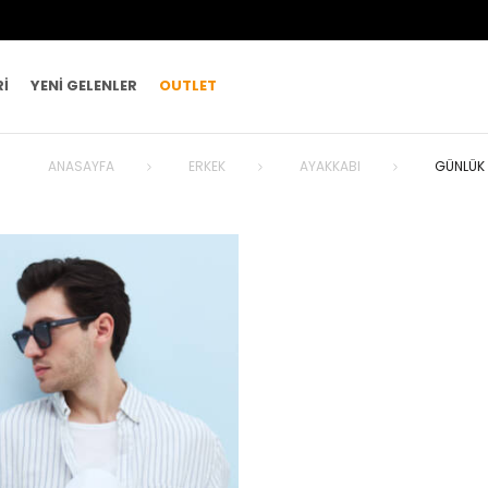
RI
YENI GELENLER
OUTLET
ANASAYFA
ERKEK
AYAKKABI
GÜNLÜK