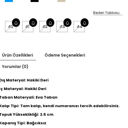
Beden Tablosu
40
41
42
43
44
Ürün Özellikleri
Ödeme Seçenekleri
Yorumlar (0)
Dış Materyal: Hakiki Deri
İç Materyal: Hakiki Deri
Taban Materyali: Eva Taban
Kalıp Tipi: Tam kalıp, kendi numaranızı tercih edebilirsiniz.
Topuk Yükseklikliği: 2.5 cm
Kapanış Tipi: Bağcıksız