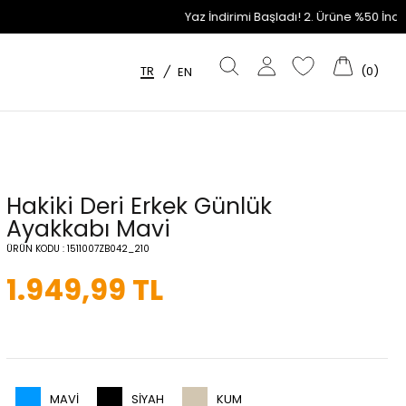
Yaz İndirimi Başladı! 2. Ürüne %50 İndirim Fırsatını Kaçırma!
TR
(
0
)
/
EN
Hakiki Deri Erkek Günlük
Ayakkabı Mavi
ÜRÜN KODU :
1511007ZB042_210
1.949,99
TL
MAVI
SIYAH
KUM