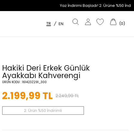
Yaz İndirimi Başladı! 2. Ürüne %50 İndirim Fırsatını Kaçı
TR
(
0
)
/
EN
Hakiki Deri Erkek Günlük
Ayakkabı Kahverengi
ÜRÜN KODU :
161423Z291_300
2.199,99
TL
2.249,99
TL
2. Ürün %50 İndirimli