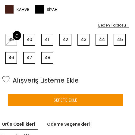
KAHVE
SIYAH
Beden Tablosu
39
40
41
42
43
44
45
46
47
48
Alışveriş Listeme Ekle
SEPETE EKLE
Ürün Özellikleri
Ödeme Seçenekleri