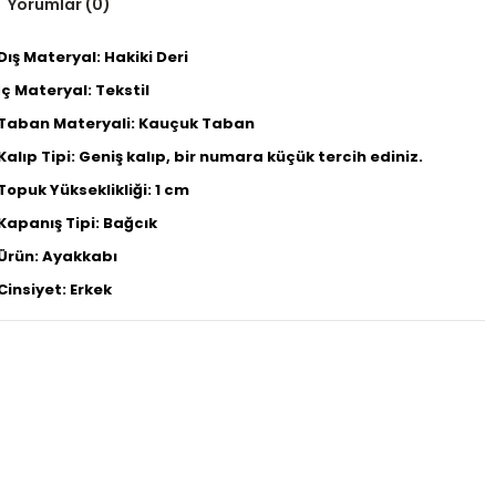
Yorumlar (0)
Dış Materyal: Hakiki Deri
İç Materyal: Tekstil
Taban Materyali: Kauçuk Taban
Kalıp Tipi: Geniş kalıp, bir numara küçük tercih ediniz.
Topuk Yükseklikliği: 1 cm
Kapanış Tipi: Bağcık
Ürün: Ayakkabı
Cinsiyet: Erkek