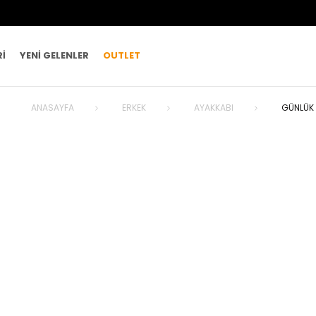
RI
YENI GELENLER
OUTLET
ANASAYFA
ERKEK
AYAKKABI
GÜNLÜK