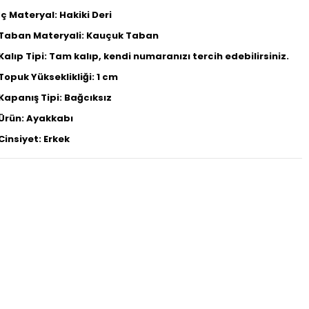
İç Materyal: Hakiki Deri
Taban Materyali: Kauçuk Taban
Kalıp Tipi: Tam kalıp, kendi numaranızı tercih edebilirsiniz.
Topuk Yükseklikliği: 1 cm
Kapanış Tipi: Bağcıksız
Ürün: Ayakkabı
Cinsiyet: Erkek