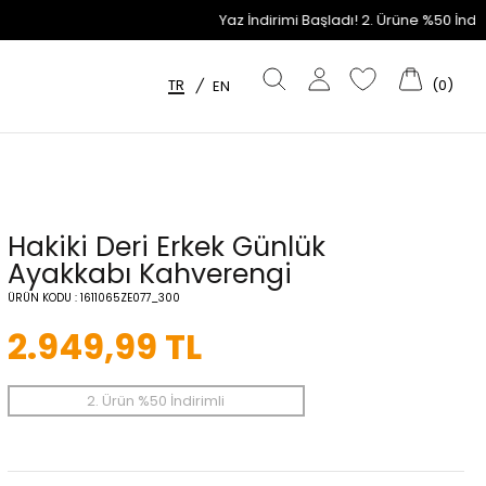
Yaz İndirimi Başladı! 2. Ürüne %50 İndirim Fırsatını Ka
TR
(
0
)
/
EN
Hakiki Deri Erkek Günlük
Ayakkabı Kahverengi
ÜRÜN KODU :
1611065ZE077_300
2.949,99
TL
2. Ürün %50 İndirimli