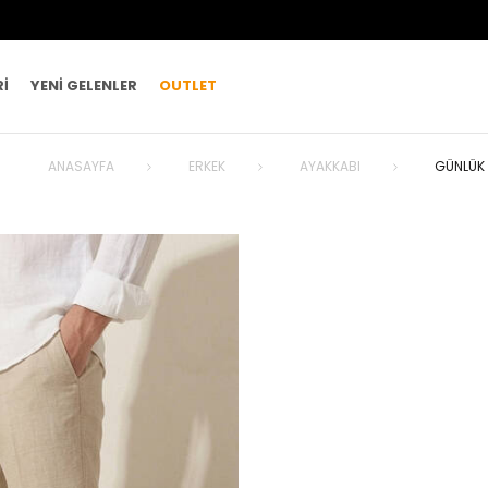
RI
YENI GELENLER
OUTLET
ANASAYFA
ERKEK
AYAKKABI
GÜNLÜK