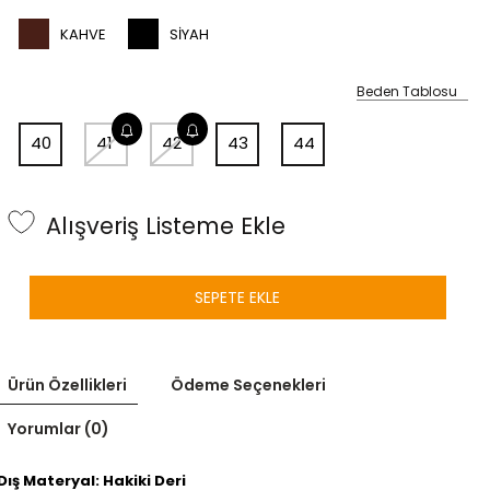
KAHVE
SIYAH
Beden Tablosu
40
41
42
43
44
Alışveriş Listeme Ekle
SEPETE EKLE
Ürün Özellikleri
Ödeme Seçenekleri
Yorumlar (0)
Dış Materyal: Hakiki Deri