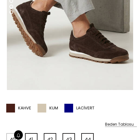
KAHVE
KUM
LACIVERT
Beden Tablosu
40
41
42
43
44