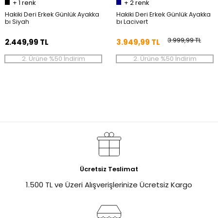
+
1
renk
+
2
renk
Hakiki Deri Erkek Günlük Ayakka
Hakiki Deri Erkek Günlük Ayakka
bı Siyah
bı Lacivert
3.999,99 TL
2.449,99 TL
3.949,99 TL
2. Ürüne %50 İndirim
2. Ürüne %50 İndirim
Ücretsiz Teslimat
1.500 TL ve Üzeri Alışverişlerinize Ücretsiz Kargo