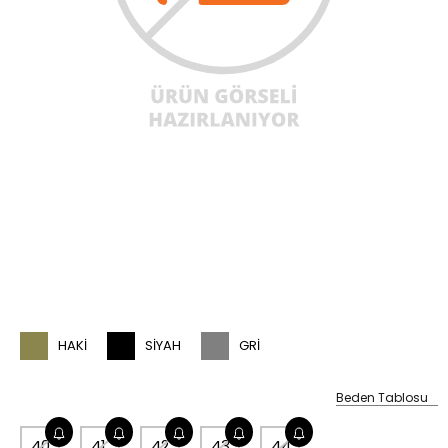
HAKI
SIYAH
GRI
Beden Tablosu
40
41
42
43
44