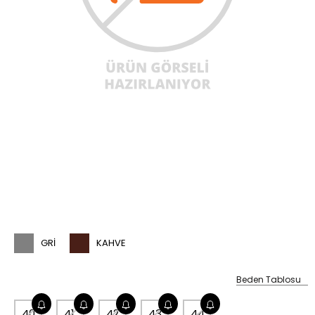
GRI
KAHVE
Beden Tablosu
40
41
42
43
44