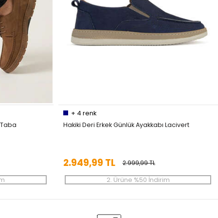
+
4
renk
ı Taba
Hakiki Deri Erkek Günlük Ayakkabı Lacivert
2.949,99 TL
2.999,99 TL
im
2. Ürüne %50 İndirim