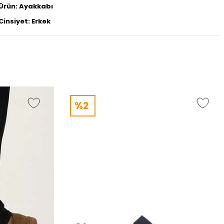
Ürün: Ayakkabı
Cinsiyet: Erkek
%2