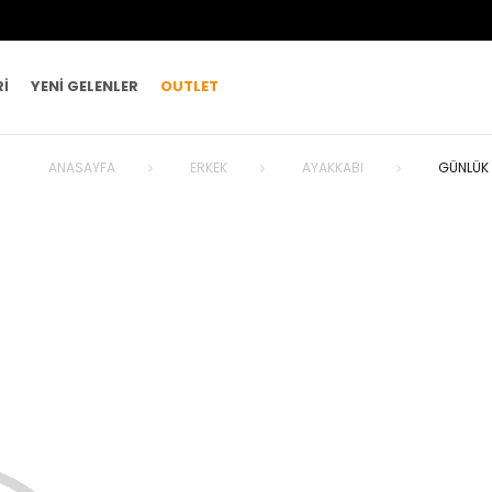
RI
YENI GELENLER
OUTLET
ANASAYFA
ERKEK
AYAKKABI
GÜNLÜK