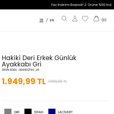
Yaz İndirimi Başladı! 2. Ürüne %50 İndirim Fırsatı
TR
(
0
)
/
EN
Hakiki Deri Erkek Günlük
Ayakkabı Gri
ÜRÜN KODU :
143983ZF90_011
1.949,99
TL
1.999,99
TL
GRI
SIYAH
LACIVERT