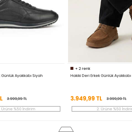
+
2
renk
ek Günlük Ayakkabı Siyah
Hakiki Deri Erkek Günlük Ayakkab
L
3.949,99 TL
3.999,99 TL
3.999,99 TL
. Ürüne %50 İndirim
2. Ürüne %50 İndir