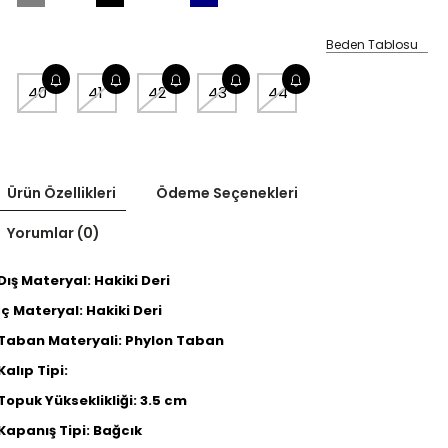
Beden Tablosu
40
41
42
43
44
Ürün Özellikleri
Ödeme Seçenekleri
Yorumlar (0)
Dış Materyal: Hakiki Deri
İç Materyal: Hakiki Deri
Taban Materyali: Phylon Taban
Kalıp Tipi:
Topuk Yükseklikliği: 3.5 cm
Kapanış Tipi: Bağcık