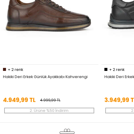
+
2
renk
+
2
renk
Hakiki Deri Erkek Günlük Ayakkabı Kahverengi
Hakiki Deri Erk
4.949,99 TL
3.949,99 T
4.999,99 TL
2. Ürüne %50 İndirim
2