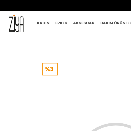
KADIN
ERKEK
AKSESUAR
BAKIM ÜRÜNLE
%3