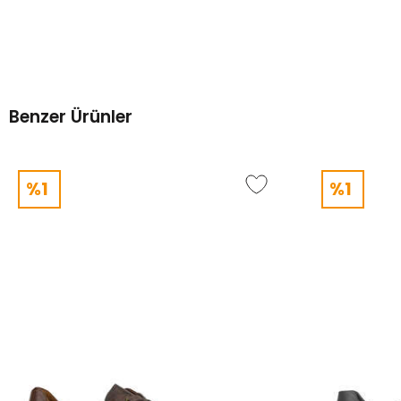
Benzer Ürünler
%1
%1