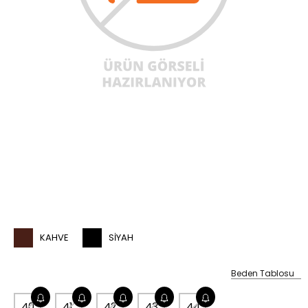
KAHVE
SIYAH
Beden Tablosu
40
41
42
43
44