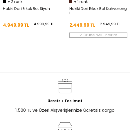
+
2
renk
+
1
renk
Hakiki Deri Erkek Bot Siyah
Hakiki Deri Erkek Bot Kahvereng
i
4.999,99 TL
2.949,99 TL
4.949,99 TL
2.449,99 TL
2. Ürüne %50 İndirim
Ücretsiz Teslimat
1.500 TL ve Üzeri Alışverişlerinize Ücretsiz Kargo