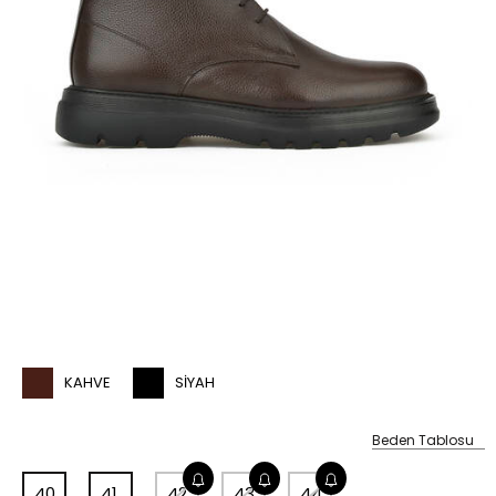
KAHVE
SIYAH
Beden Tablosu
40
41
42
43
44