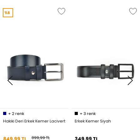
%6
+
2
renk
+
3
renk
Hakiki Deri Erkek Kemer Lacivert
Erkek Kemer Siyah
899,99 TL
849,99 TL
349,99 TL